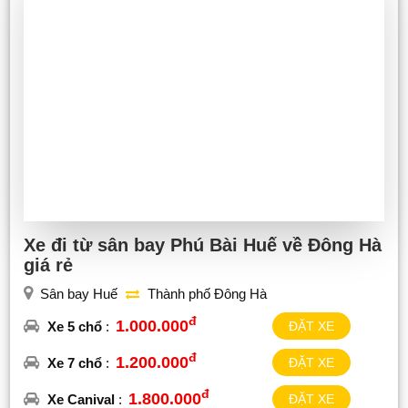
Xe đi từ sân bay Phú Bài Huế về Đông Hà
giá rẻ
Sân bay Huế
Thành phố Đông Hà
đ
1.000.000
Xe 5 chổ
:
ĐẶT XE
đ
1.200.000
Xe 7 chổ
:
ĐẶT XE
đ
1.800.000
Xe Canival
:
ĐẶT XE