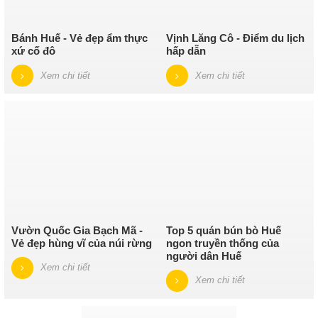
Bánh Huế - Vẻ đẹp ẩm thực
Vịnh Lăng Cô - Điểm du lịch
xứ cố đô
hấp dẫn
Xem chi tiết
Xem chi tiết
Vườn Quốc Gia Bạch Mã -
Top 5 quán bún bò Huế
Vẻ đẹp hùng vĩ của núi rừng
ngon truyền thống của
người dân Huế
Xem chi tiết
Xem chi tiết