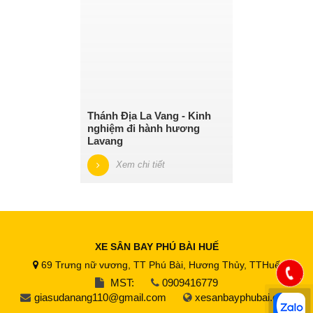
Thánh Địa La Vang - Kinh
nghiệm đi hành hương
Lavang
Xem chi tiết
XE SÂN BAY PHÚ BÀI HUẾ
69 Trưng nữ vương, TT Phú Bài, Hương Thủy, TTHuế
MST:
0909416779
giasudanang110@gmail.com
xesanbayphubai.com