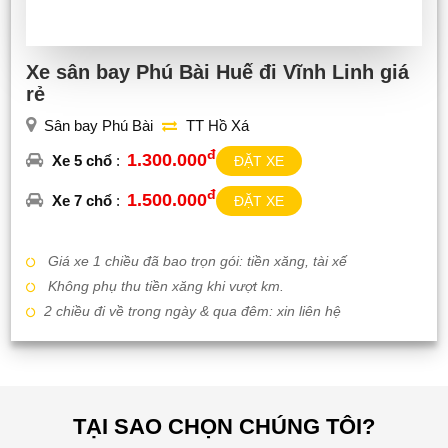
Xe sân bay Phú Bài Huế đi Vĩnh Linh giá
rẻ
Sân bay Phú Bài
TT Hồ Xá
đ
1.300.000
Xe 5 chổ
:
ĐẶT XE
đ
1.500.000
Xe 7 chổ
:
ĐẶT XE
Giá xe 1 chiều đã bao trọn gói: tiền xăng, tài xế
Không phụ thu tiền xăng khi vượt km.
2 chiều đi về trong ngày & qua đêm: xin liên hệ
TẠI SAO CHỌN CHÚNG TÔI?