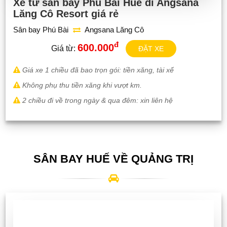
Xe từ sân bay Phú Bài Huế đi Angsana
Lăng Cô Resort giá rẻ
Sân bay Phú Bài
Angsana Lăng Cô
đ
600.000
Giá từ:
ĐẶT XE
Giá xe 1 chiều đã bao trọn gói: tiền xăng, tài xế
Không phụ thu tiền xăng khi vượt km.
2 chiều đi về trong ngày & qua đêm: xin liên hệ
SÂN BAY HUẾ VỀ QUẢNG TRỊ