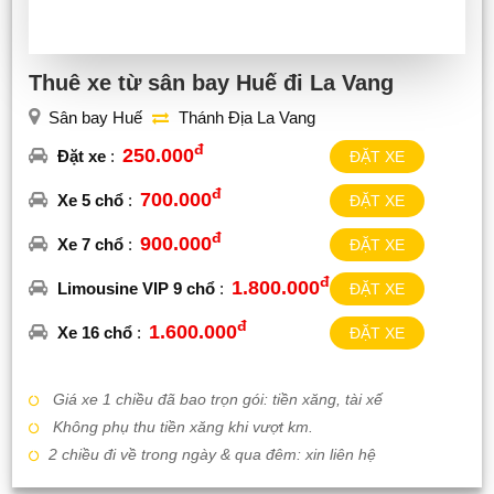
Thuê xe từ sân bay Huế đi La Vang
Sân bay Huế
Thánh Địa La Vang
đ
250.000
Đặt xe
:
ĐẶT XE
đ
700.000
Xe 5 chổ
:
ĐẶT XE
đ
900.000
Xe 7 chổ
:
ĐẶT XE
đ
1.800.000
Limousine VIP 9 chổ
:
ĐẶT XE
đ
1.600.000
Xe 16 chổ
:
ĐẶT XE
Giá xe 1 chiều đã bao trọn gói: tiền xăng, tài xế
Không phụ thu tiền xăng khi vượt km.
2 chiều đi về trong ngày & qua đêm: xin liên hệ