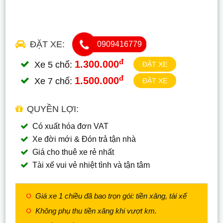
ĐẶT XE:
0909416779
đ
1.300.000
Xe 5 chổ:
ĐẶT XE
đ
1.500.000
Xe 7 chổ:
ĐẶT XE
QUYỀN LỢI:
Có xuất hóa đơn VAT
Xe đời mới & Đón trả tận nhà
Giá cho thuê xe rẻ nhất
Tài xế vui vẻ nhiệt tình và tận tâm
Giá xe 1 chiều đã bao trọn gói: tiền xăng, tài xế
Không phụ thu tiền xăng khi vượt km.