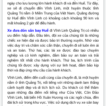
ngày cho lưu lượng lớn hành khách đi và đến Huế. Từ đây,
xe sẽ di chuyển đến Vĩnh Linh, một huyện thuộc tỉnh
Quảng Trị nằm ở Miền Trung của Việt Nam. Quãng đường
từ Huế đến Vĩnh Linh có khoảng cách khoảng 90 km và
mất khoảng 2 giờ để điều hành.
Xe đưa đón sân bay Huế
đi Vĩnh Linh Quảng Trị có nhiều
ưu điểm hấp dẫn. Đầu tiên, đội xe của chúng tôi là những
chiếc xe hiện đại và được bảo trì thường xuyên. Nhờ vào
việc duy trì và chăm sóc cẩn thận, chuyến đi sẽ luôn êm ái
và an toàn. Thứ hai, các lái xe được đào tạo chuyên
nghiệp và có kinh nghiệm, đảm bảo sự an toàn và trải
nghiệm tốt nhất cho hành khách. Thứ ba, lịch trình của
chúng tôi được xây dựng với sự linh hoạt, đảm bảo kịp
thời và đáp ứng nhu cầu của hành khách.
Vĩnh Linh, điểm đến cuối cùng của chuyến đi, là một huyện
nằm ở tỉnh Quảng Trị, nổi tiếng với những danh lam thắng
cảnh tuyệt đẹp và di tích lịch sử. Du khách có thể thăm
quan những địa điểm nổi tiếng như Cửa Việt, Côn Đảo
Vĩnh Linh, bãi biển Hồ Xuân Hương và các ngôi chùa, đền
đài lịch sử trong khu vực. Việc sử dụng dịch vụ xe sân bay