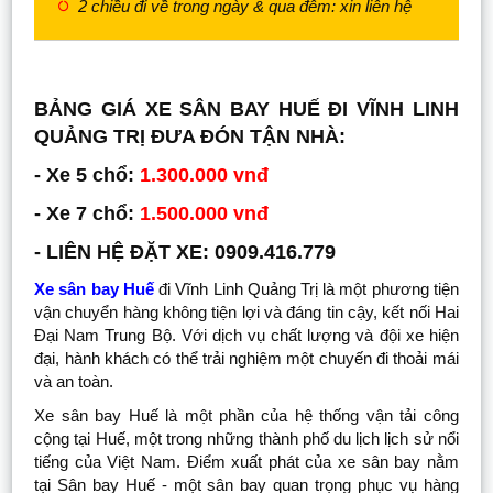
2 chiều đi về trong ngày & qua đêm: xin liên hệ
BẢNG GIÁ XE SÂN BAY HUẾ ĐI VĨNH LINH
QUẢNG TRỊ ĐƯA ĐÓN TẬN NHÀ:
- Xe 5 chổ:
1.300.000 vnđ
- Xe 7 chổ:
1.500.000 vnđ
- LIÊN HỆ ĐẶT XE: 0909.416.779
Xe sân bay Huế
đi Vĩnh Linh Quảng Trị là một phương tiện
vận chuyển hàng không tiện lợi và đáng tin cậy, kết nối Hai
Đại Nam Trung Bộ. Với dịch vụ chất lượng và đội xe hiện
đại, hành khách có thể trải nghiệm một chuyến đi thoải mái
và an toàn.
Xe sân bay Huế là một phần của hệ thống vận tải công
cộng tại Huế, một trong những thành phố du lịch lịch sử nổi
tiếng của Việt Nam. Điểm xuất phát của xe sân bay nằm
tại Sân bay Huế - một sân bay quan trọng phục vụ hàng